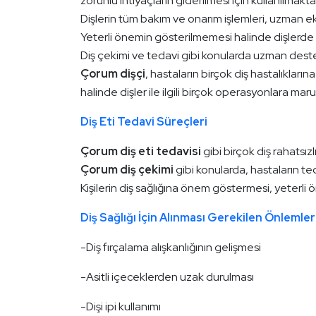
zorunlu ihtiyaçların giderilmesi için kullanılmakt
Dişlerin tüm bakım ve onarım işlemleri, uzman eki
Yeterli önemin gösterilmemesi halinde dişlerde
Diş çekimi ve tedavi gibi konularda uzman dest
Çorum dişçi
, hastaların birçok diş hastalıklar
halinde dişler ile ilgili birçok operasyonlara mar
Diş Eti Tedavi Süreçleri
Çorum diş eti tedavisi
gibi birçok diş rahatsız
Çorum diş çekimi
gibi konularda, hastaların te
Kişilerin diş sağlığına önem göstermesi, yeterli
Diş Sağlığı İçin Alınması Gerekilen Önlemle
-Diş fırçalama alışkanlığının gelişmesi
-Asitli içeceklerden uzak durulması
-Dişi ipi kullanımı