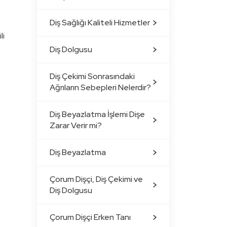
Diş Sağlığı Kaliteli Hizmetler
li
Diş Dolgusu
Diş Çekimi Sonrasındaki
Ağrıların Sebepleri Nelerdir?
Diş Beyazlatma İşlemi Dişe
Zarar Verir mi?
Diş Beyazlatma
Çorum Dişçi, Diş Çekimi ve
Diş Dolgusu
Çorum Dişçi Erken Tanı