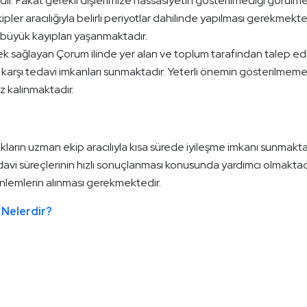
adır. Fakat gerekli dişlerimize hassasiyetin gösterilmediği görülme
pler aracılığıyla belirli periyotlar dahilinde yapılması gerekmekte
 büyük kayıpları yaşanmaktadır.
ek sağlayan Çorum ilinde yer alan ve toplum tarafından talep ed
ına karşı tedavi imkanları sunmaktadır. Yeterli önemin gösterilmeme
uz kalınmaktadır.
lıkların uzman ekip aracılıyla kısa sürede iyileşme imkanı sunmakta
davi süreçlerinin hızlı sonuçlanması konusunda yardımcı olmaktad
 önlemlerin alınması gerekmektedir.
r Nelerdir?