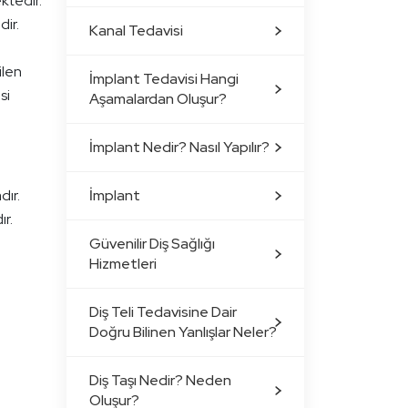
ktedir.
dir.
Kanal Tedavisi
ilen
İmplant Tedavisi Hangi
si
Aşamalardan Oluşur?
İmplant Nedir? Nasıl Yapılır?
dır.
İmplant
ır.
Güvenilir Diş Sağlığı
Hizmetleri
Diş Teli Tedavisine Dair
Doğru Bilinen Yanlışlar Neler?
Diş Taşı Nedir? Neden
Oluşur?