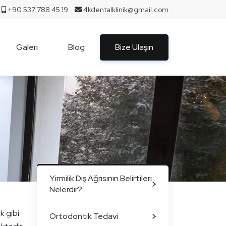
+90 537 788 45 19
4kdentalklinik@gmail.com
Galeri
Blog
Bize Ulaşın
Yirmilik Diş Ağrısının Belirtileri
Nelerdir?
k gibi
Ortodontik Tedavi