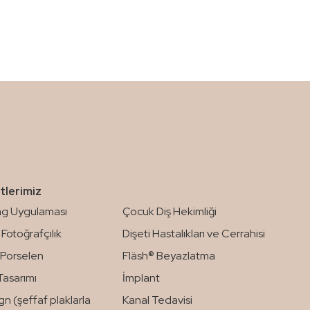
tlerimiz
g Uygulaması
Çocuk Diş Hekimliği
Fotoğrafçılık
Dişeti Hastalıkları ve Cerrahisi
Porselen
Fläsh® Beyazlatma
Tasarımı
İmplant
ign (şeffaf plaklarla
Kanal Tedavisi