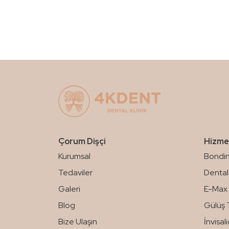
Çorum Dişçi
Hizme
Kurumsal
Bondin
Tedaviler
Dental 
Galeri
E-Max 
Blog
Gülüş 
Bize Ulaşın
İnvisal