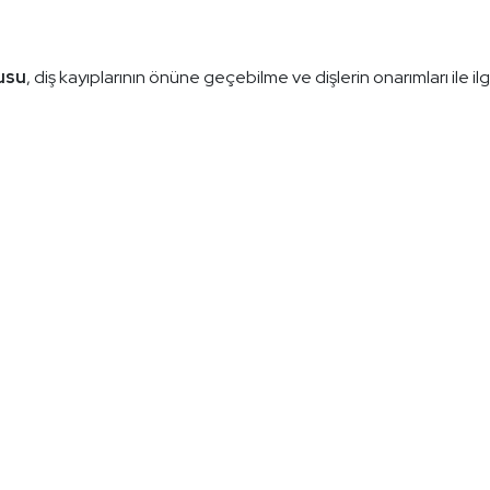
usu
, diş kayıplarının önüne geçebilme ve dişlerin onarımları ile ilgi