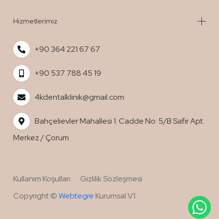
Hizmetlerimiz
+90 364 221 67 67
+90 537 788 45 19
4kdentalklinik@gmail.com
Bahçelievler Mahallesi 1. Cadde No: 5/B Safir Apt.
Merkez / Çorum
Kullanım Koşulları
Gizlilik Sözleşmesi
WhatsApp
Copyright ©
Webtegre
Kurumsal V1
İle Sipariş