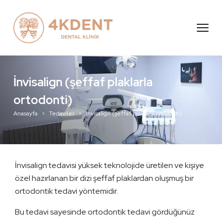
ayfa
msal
viler
İnvisalign (şeffaf plaklarla
i
ortodonti)
Anasayfa
Tedaviler
İnvisalign (şeffaf plaklarla ortodonti)
Ulaşın
İnvisalign tedavisi yüksek teknolojide üretilen ve kişiye
özel hazırlanan bir dizi şeffaf plaklardan oluşmuş bir
ortodontik tedavi yöntemidir.
Bu tedavi sayesinde ortodontik tedavi gördüğünüz